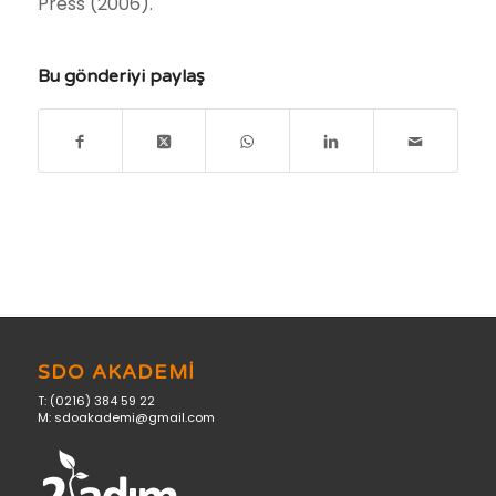
Press (2006).
Bu gönderiyi paylaş
SDO AKADEMİ
T: (0216) 384 59 22
M: sdoakademi@gmail.com