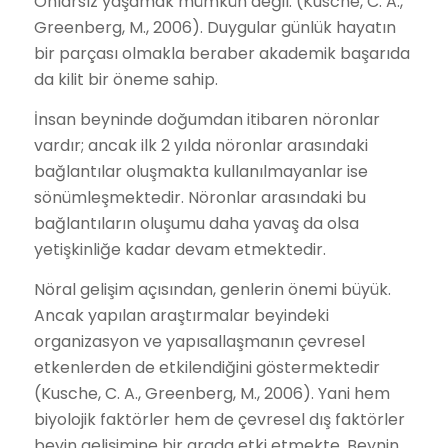
Onlarsız yaşamak mümkün değil. (Kusche, C. A.,
Greenberg, M., 2006). Duygular günlük hayatın
bir parçası olmakla beraber akademik başarıda
da kilit bir öneme sahip.
İnsan beyninde doğumdan itibaren nöronlar
vardır; ancak ilk 2 yılda nöronlar arasındaki
bağlantılar oluşmakta kullanılmayanlar ise
sönümleşmektedir. Nöronlar arasındaki bu
bağlantıların oluşumu daha yavaş da olsa
yetişkinliğe kadar devam etmektedir.
Nöral gelişim açısından, genlerin önemi büyük.
Ancak yapılan araştırmalar beyindeki
organizasyon ve yapısallaşmanın çevresel
etkenlerden de etkilendiğini göstermektedir
(Kusche, C. A., Greenberg, M., 2006). Yani hem
biyolojik faktörler hem de çevresel dış faktörler
beyin gelişimine bir arada etki etmekte. Beynin