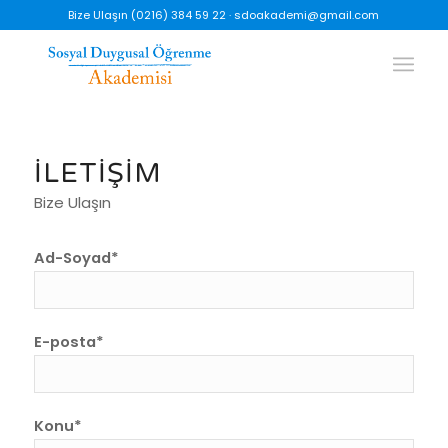
Bize Ulaşın (0216) 384 59 22 ·
sdoakademi@gmail.com
İLETİŞİM
Bize Ulaşın
Ad-Soyad*
E-posta*
Konu*