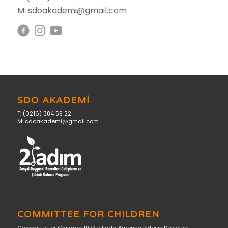
M: sdoakademi@gmail.com
SDO AKADEMİ
T: (0216) 384 59 22
M: sdoakademi@gmail.com
COMMITTEE FOR CHILDREN
Committe For Children 1979 yılında Amerika Birleşik Devletleri